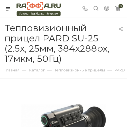
0
Тепловизионный
прицел PARD SU-25
(2.5x, 25мм, 384x288px,
17мкм, 50Гц)
—
—
—
Главная
Каталог
Тепловизионные прицелы
PARD