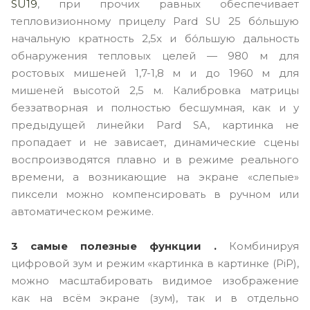
SU19
, при прочих равных обеспечивает
тепловизионному прицелу Pard SU 25 бо́льшую
начальную кратность 2,5x и бо́льшую дальность
обнаружения тепловых целей — 980 м для
ростовых мишеней 1,7-1,8 м и до 1960 м для
мишеней высотой 2,5 м. Калибровка матрицы
беззатворная и полностью бесшумная, как и у
предыдущей линейки Pard SA, картинка не
пропадает и не зависает, динамические сцены
воспроизводятся плавно и в режиме реального
времени, а возникающие на экране «слепые»
пиксели можно компенсировать в ручном или
автоматическом режиме.
3 самые полезные функции .
Комбинируя
цифровой зум и режим «картинка в картинке (PiP),
можно масштабировать видимое изображение
как на всём экране (зум), так и в отдельно