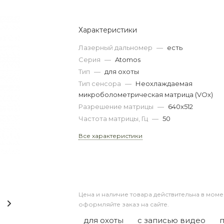
Характеристики
Лазерный дальномер
—
есть
Серия
—
Atomos
Тип
—
для охоты
Тип сенсора
—
Неохлаждаемая
микроболометрическая матрица (VOx)
Разрешение матрицы
—
640x512
Частота матрицы, Гц
—
50
Все характеристики
Цена и наличие товара действительна в моме
оформляйте заказ на сайте.
для охоты
с записью видео