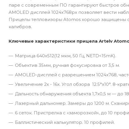
паре с современным ПО гарантируют быстрое обна
AMOLED дисплей 1024x768px позволяет вести набл
Прицелы тепловизоры Atomos хорошо защищены от
калибров.
Ключевые характеристики прицела Artelv Atomo
Матрица 640x512(12 мкм, 50 Гц, NETD<15mK).
Объектив 35мм, ручная фокусировка от 3,5 м.
AMOLED-дисплей с разрешением 1024x768, часто
Увеличение 2x - 16x. Угол обзора 12.5°x10°. 8-кра
Дальность обнаружения объекта 1,7x0,5 м — до 18
Лазерный дальномер. Замеры до 1200 м. Сканир
6 сеток. Пристрелка с «заморозкой», до 10 профи
Баллистический калькулятор. 10 профилей.