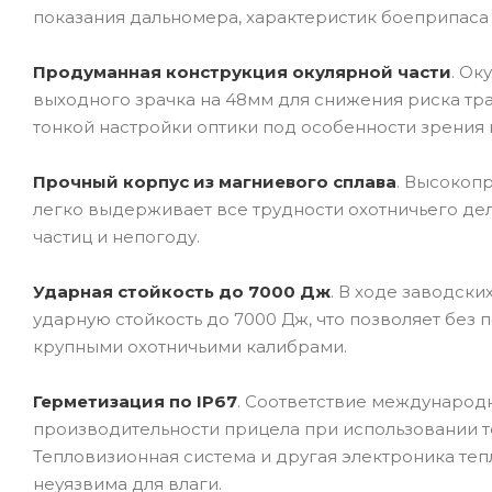
показания дальномера, характеристик боеприпаса 
Продуманная конструкция окулярной части
. Ок
выходного зрачка на 48мм для снижения риска трав
тонкой настройки оптики под особенности зрения 
Прочный корпус из магниевого сплава
. Высокоп
легко выдерживает все трудности охотничьего дел
частиц и непогоду.
Ударная стойкость до 7000 Дж
. В ходе заводск
ударную стойкость до 7000 Дж, что позволяет без 
крупными охотничьими калибрами.
Герметизация по IP67
. Соответствие международн
производительности прицела при использовании те
Тепловизионная система и другая электроника те
неуязвима для влаги.