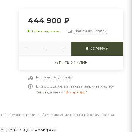
444 900
₽
Нашли дешевле?
Есть в наличии
В КОРЗИНУ
КУПИТЬ В 1 КЛИК
Рассчитать доставку
Для оформления заказа нажмите кнопку
Купить
, а затем
"В корзину"
нт загрузки страницы. Для фиксации цены и резерва товара
прицелы с дальномером