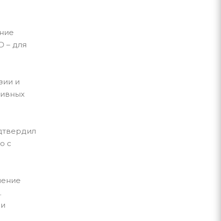
ение
D – для
зии и
зивных
одтвердил
о с
нение
.
 и