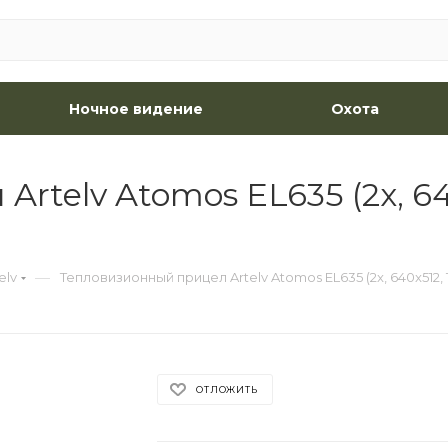
Ночное видение
Охота
telv Atomos EL635 (2x, 64
—
elv
Тепловизионный прицел Artelv Atomos EL635 (2x, 640x512
ОТЛОЖИТЬ