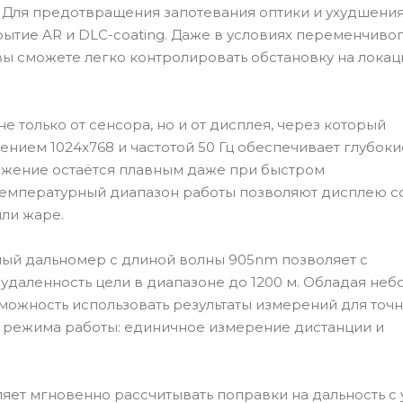
. Для предотвращения запотевания оптики и ухудшени
ытие AR и DLC-coating. Даже в условиях переменчиво
 вы сможете легко контролировать обстановку на локац
е только от сенсора, но и от дисплея, через который
ением 1024x768 и частотой 50 Гц обеспечивает глубоки
ажение остаётся плавным даже при быстром
температурный диапазон работы позволяют дисплею с
ли жаре.
ный дальномер с длиной волны 905nm позволяет с
удаленность цели в диапазоне до 1200 м. Обладая не
зможность использовать результаты измерений для точ
 режима работы: единичное измерение дистанции и
ляет мгновенно рассчитывать поправки на дальность с