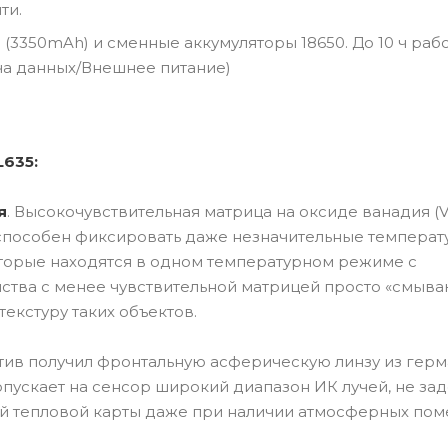
ти.
(3350mAh) и сменные аккумуляторы 18650. До 10 ч рабо
а данных/Внешнее питание)
L635:
я
. Высокочувствительная матрица на оксиде ванадия (
ор способен фиксировать даже незначительные темпера
оторые находятся в одном температурном режиме с
йства с менее чувствительной матрицей просто «смыва
екстуру таких объектов.
тив получил фронтальную асферическую линзу из герм
опускает на сенсор широкий диапазон ИК лучей, не за
ий тепловой карты даже при наличии атмосферных пом