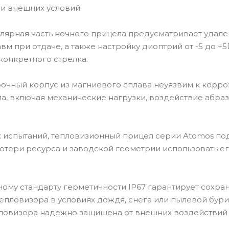
и внешних условий.
улярная часть ночного прицела предусматривает удал
м при отдаче, а также настройку диоптрий от -5 до +5
конкретного стрелка.
рочный корпус из магниевого сплава неуязвим к корро
а, включая механические нагрузки, воздействие абра
их испытаний, тепловизионный прицел серии Atomos п
потери ресурса и заводской геометрии использовать ег
ому стандарту герметичности IP67 гарантирует сохра
пловизора в условиях дождя, снега или пылевой бури
пловизора надежно защищена от внешних воздействий