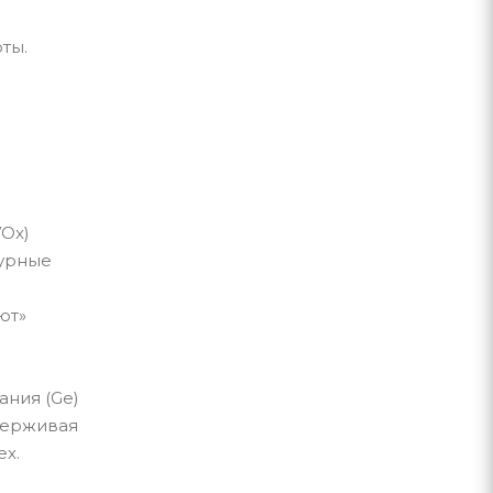
ты.
VOx)
турные
ют»
ания (Ge)
держивая
ех.