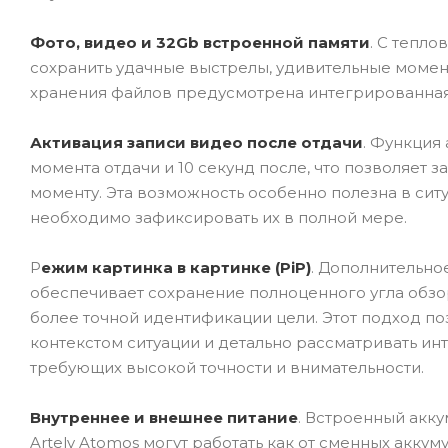
Фото, видео и 32Gb встроенной памяти
. С тепл
сохранить удачные выстрелы, удивительные момент
хранения файлов предусмотрена интегрированная
Активация записи видео после отдачи
. Функция
момента отдачи и 10 секунд после, что позволяет
моменту. Эта возможность особенно полезна в ситу
необходимо зафиксировать их в полной мере.
Р
ежим картинка в картинке (PiP)
. Дополнительно
обеспечивает сохранение полноценного угла обзо
более точной идентификации цели. Этот подход п
контекстом ситуации и детально рассматривать ин
требующих высокой точности и внимательности.
Внутреннее и внешнее питание
. Встроенный акку
Artelv Atomos могут работать как от сменных аккум