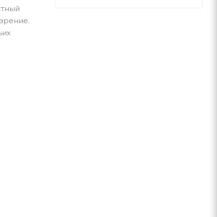
стный
зрение.
ьих