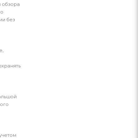
я обзора
го
ии без
е,
охранять
большой
ного
 учетом