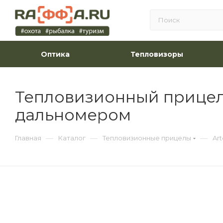
Оптика
Тепловизоры
Тепловизионный прицел Ar
дальномером
—
—
—
Главная
Каталог
Тепловизионные прицелы
Art