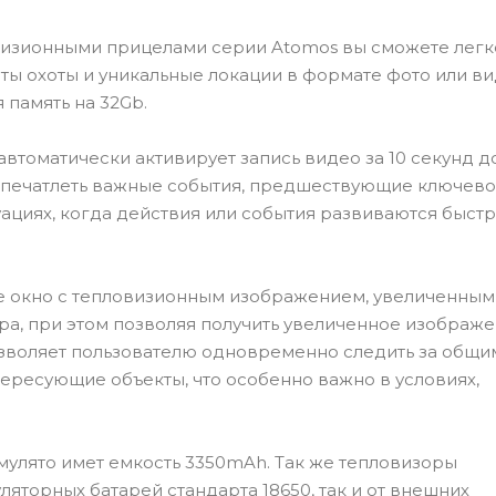
овизионными прицелами серии Atomos вы сможете легк
ы охоты и уникальные локации в формате фото или ви
 память на 32Gb.
 автоматически активирует запись видео за 10 секунд д
 запечатлеть важные события, предшествующие ключев
ациях, когда действия или события развиваются быстр
е окно с тепловизионным изображением, увеличенным 
ра, при этом позволяя получить увеличенное изображе
озволяет пользователю одновременно следить за общи
тересующие объекты, что особенно важно в условиях,
мулято имет емкость 3350mAh. Так же тепловизоры
уляторных батарей стандарта 18650, так и от внешних