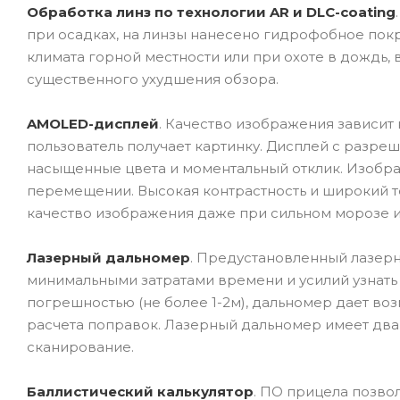
Обработка линз по технологии AR и DLC-coating
при осадках, на линзы нанесено гидрофобное покр
климата горной местности или при охоте в дождь,
существенного ухудшения обзора.
AMOLED-дисплей
. Качество изображения зависит н
пользователь получает картинку. Дисплей с разреш
насыщенные цвета и моментальный отклик. Изобр
перемещении. Высокая контрастность и широкий 
качество изображения даже при сильном морозе и
Лазерный дальномер
. Предустановленный лазер
минимальными затратами времени и усилий узнать 
погрешностью (не более 1-2м), дальномер дает во
расчета поправок. Лазерный дальномер имеет два
сканирование.
Баллистический калькулятор
. ПО прицела позво