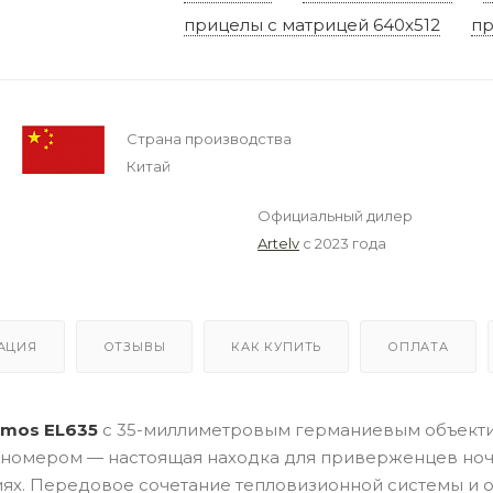
прицелы с матрицей 640x512
пр
Страна производства
Китай
Официальный дилер
Artelv
с 2023 года
АЦИЯ
ОТЗЫВЫ
КАК КУПИТЬ
ОПЛАТА
omos EL6
35
с 35-миллиметровым германиевым объекти
ьномером — настоящая находка для приверженцев но
иях. Передовое сочетание тепловизионной системы и о