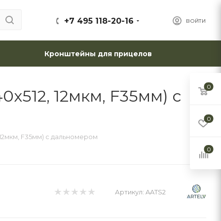
+7 495 118-20-16
ВОЙТИ
Кронштейны для прицелов
0
0x512, 12мкм, F35мм) с
0
, 12мкм, F35мм) с дальномером
0
Артикул:
AATS2