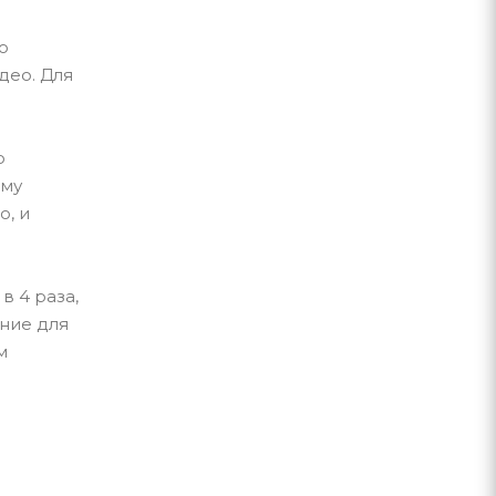
о
део. Для
о
ому
о, и
в 4 раза,
ние для
м