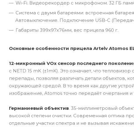
Wi-Fi. Видеорекордер с микрофоном. 32 ГБ памя
Система с двумя батареями: встроенная батарея 
Автовыключение. Подключение USB-C (Передач
Габариты 399x97x76мм, вес прицела 960 г.
Основные особенности прицела Artelv Atomos E
12-микронный VOx сенсор последнего поколени
с NETD 15 mK (±1mK). Это означает, что тепловиз
перепады, позволяя различать детали объектов, к
окружающей средой. В то время как другие устро
изображение, Atomos точно передаёт очертания и т
Германиевый объектив
. 35-миллиметровый объек
высокой степени очистки. Современная оптика пр
отдельные участки спектра и не вызывая искажен