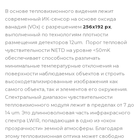
В основе тепловизионного видения лежит
современный ИК-сенсор на основе оксида
ванадия (VOx) с разрешением
256х192 рх
,
выполненный по технологиям плотности
размещения детекторов 12um. Порог тепловой
чувствительности NETD на уровне <50mK
обеспечивает способность различать
минимальные температурные отклонения на
поверхности наблюдаемых объектов и строить
высокодетализированные изображения как
самого объекта, так и элементов его окружения.
Спектральный диапазон чувствительности
тепловизионного модуля лежит в пределах от 7 до
14 um. Это длинноволновая часть инфракрасного
спектра LWIR, попадающая в одно из «окон
прозрачности» земной атмосферы. Благодаря
этому тепловизионная оптика может свободно