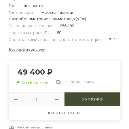
Тип
—
для охоты
Тип сенсора
—
Неохлаждаемая
микроболометрическая матрица (VOx)
Разрешение матрицы
—
256х192
Частота матрицы, Гц
—
50
Спектральный диапазон чувствительности, μm
—
7 - 14
Все характеристики
49 400
₽
Нашли дешевле?
Есть в наличии
В КОРЗИНУ
КУПИТЬ В 1 КЛИК
Рассчитать доставку