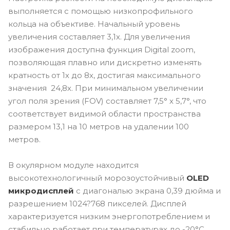
выполняется с помощью низкопрофильного
кольца на объективе. Начальный уровень
увеличения составляет 3,1х. Для увеличения
изображения доступна функция Digital zoom,
позволяющая плавно или дискретно изменять
кратность от 1х до 8х, достигая максимального
значения 24,8х. При минимальном увеличении
угол поля зрения (FOV) составляет 7,5° х 5,7°, что
соответствует видимой области пространства
размером 13,1 на 10 метров на удалении 100
метров.
В окулярном модуле находится
высокотехнологичный морозоустойчивый
OLED
микродисплей
с диагональю экрана 0,39 дюйма и
разрешением 1024?768 пикселей. Дисплей
характеризуется низким энергопотреблением и
стабильно работает при температурах до -20°C.