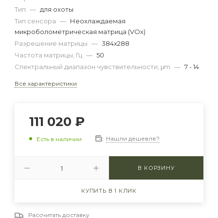
Тип
—
для охоты
Тип сенсора
—
Неохлаждаемая
микроболометрическая матрица (VOx)
Разрешение матрицы
—
384x288
Частота матрицы, Гц
—
50
Спектральный диапазон чувствительности, μm
—
7 - 14
Все характеристики
111 020
₽
Нашли дешевле?
Есть в наличии
В КОРЗИНУ
КУПИТЬ В 1 КЛИК
Рассчитать доставку