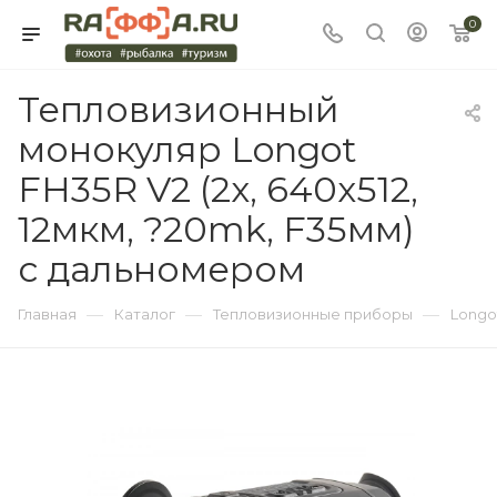
0
Тепловизионный
монокуляр Longot
FH35R V2 (2x, 640x512,
12мкм, ?20mk, F35мм)
с дальномером
—
—
—
Главная
Каталог
Тепловизионные приборы
Longo