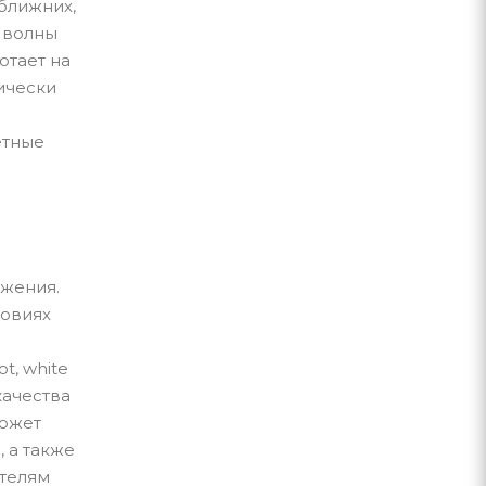
 ближних,
 волны
отает на
ически
етные
ажения.
ловиях
t, white
качества
может
 а также
ателям