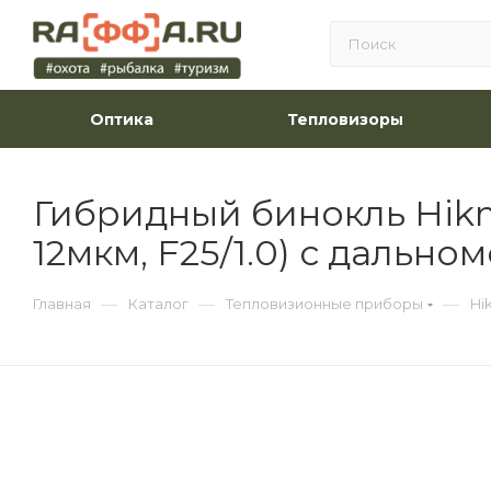
Оптика
Тепловизоры
Гибридный бинокль Hikmic
12мкм, F25/1.0) с дально
—
—
—
Главная
Каталог
Тепловизионные приборы
Hi