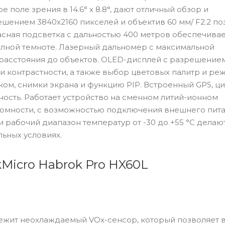
е поле зрения в 14.6° x 8.8°, дают отличный обзор и
шением 3840x2160 пикселей и объектив 60 мм/ F2.2 п
асная подсветка с дальностью 400 метров обеспечива
лной темноте. Лазерный дальномер с максимальной
 расстояния до объектов. OLED-дисплей с разрешение
 и контрастности, а также выбор цветовых палитр и р
ком, снимки экрана и функцию PIP. Встроенный GPS, 
ность. Работает устройство на сменном литий-ионном
номности, с возможностью подключения внешнего пит
и рабочий диапазон температур от -30 до +55 °C делаю
ьных условиях.
Micro Habrok Pro HX60L
ежит неохлаждаемый VOx-сенсор, который позволяет 