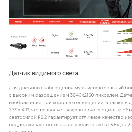
Датчик видимого света
Для дневного наблюдения мультиспектральный бино
с высоким разрешением 3840x2160 пикселей. Датчи
изображения при хорошем освещении, а также в су
7.3° x 4.1°, что позволяет эффективно следить за 
светосилой F2.2 гарантирует отличное качество 
поддерживает оптическое увеличение от 5.5x до 2
сценарии.