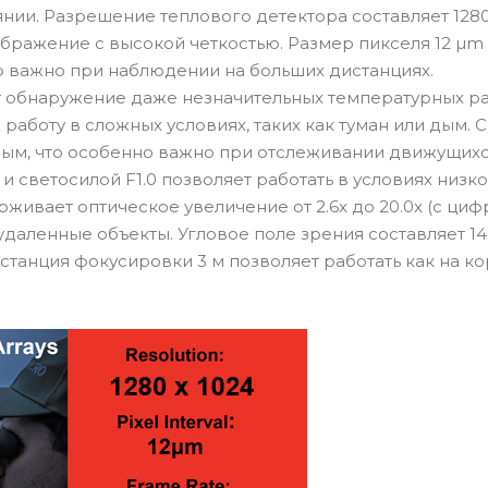
нии. Разрешение теплового детектора составляет 128
бражение с высокой четкостью. Размер пикселя 12 µm
 важно при наблюдении на больших дистанциях.
ет обнаружение даже незначительных температурных р
аботу в сложных условиях, таких как туман или дым. С
ным, что особенно важно при отслеживании движущихс
 светосилой F1.0 позволяет работать в условиях низк
ивает оптическое увеличение от 2.6x до 20.0x (с ци
удаленные объекты. Угловое поле зрения составляет 14.6
танция фокусировки 3 м позволяет работать как на ко