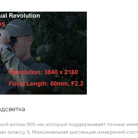
одсветка
ой волны 905 нм, который поддерживает точные изм
аз (классу 1). Максимальная дистанция измерений сост