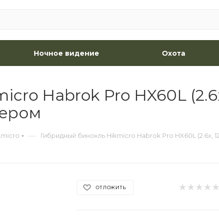
Ночное видение
Охота
ro Habrok Pro HX60L (2.6x,
мером
—
kmicro
Гибридный бинокль Hikmicro Habrok Pro HX60L (2.6x, 128
ОТЛОЖИТЬ