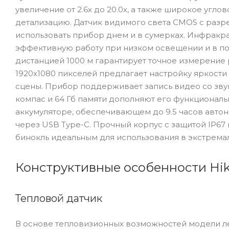
увеличение от 2.6x до 20.0x, а также широкое углово
детализацию. Датчик видимого света CMOS с разре
использовать прибор днем и в сумерках. Инфракр
эффективную работу при низком освещении и в по
дистанцией 1000 м гарантирует точное измерение
1920x1080 пикселей предлагает настройку яркости
сцены. Прибор поддерживает запись видео со зву
компас и 64 Гб памяти дополняют его функциональ
аккумуляторе, обеспечивающем до 9.5 часов авто
через USB Type-C. Прочный корпус с защитой IP67 
бинокль идеальным для использования в экстремал
Конструктивные особенности Hik
Тепловой датчик
В основе тепловизионных возможностей модели л