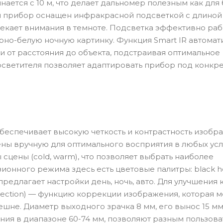
нается с 10 м, что делает дальномер полезным как для
ия прибор оснащен инфракрасной подсветкой с длиной
лекает внимания в темноте. Подсветка эффективно раб
рно-белую ночную картинку. Функция Smart IR автомат
и от расстояния до объекта, подстраивая оптимальное
светителя позволяет адаптировать прибор под конкр
еспечивает высокую четкость и контрастность изобр
оены вручную для оптимального восприятия в любых ус
цены (cold, warm), что позволяет выбрать наиболее
онного режима здесь есть цветовые палитры: black ho
 предлагает настройки день, ночь, авто. Для улучшения 
rrection) — функцию коррекции изображения, которая 
шне. Диаметр выходного зрачка 8 мм, его вынос 15 мм,
ия в диапазоне 60-74 мм, позволяют разным пользов