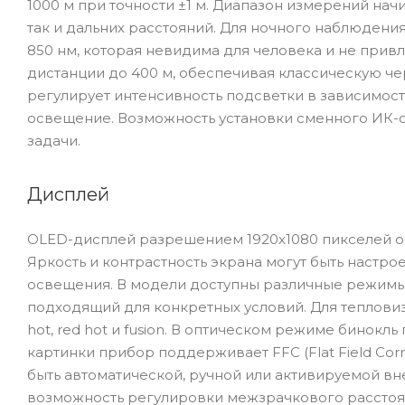
1000 м при точности ±1 м. Диапазон измерений начи
так и дальних расстояний. Для ночного наблюден
850 нм, которая невидима для человека и не прив
дистанции до 400 м, обеспечивая классическую че
регулирует интенсивность подсветки в зависимост
освещение. Возможность установки сменного ИК-о
задачи.
Дисплей
OLED-дисплей разрешением 1920x1080 пикселей об
Яркость и контрастность экрана могут быть настр
освещения. В модели доступны различные режимы с
подходящий для конкретных условий. Для тепловизи
hot, red hot и fusion. В оптическом режиме бинокль
картинки прибор поддерживает FFC (Flat Field Co
быть автоматической, ручной или активируемой вне
возможность регулировки межзрачкового расстоян