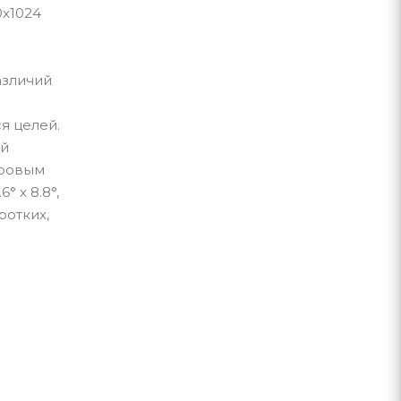
0x1024
азличий
я целей.
ой
фровым
° x 8.8°,
ротких,