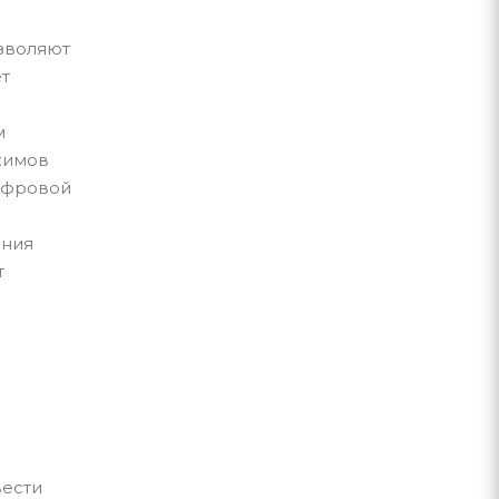
озволяют
ет
м
ежимов
цифровой
ания
т
вести