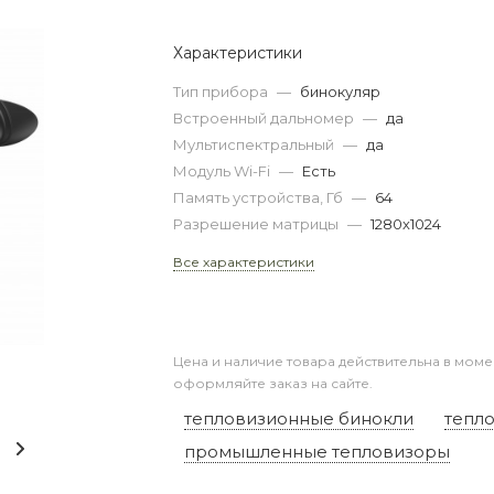
Характеристики
Тип прибора
—
бинокуляр
Встроенный дальномер
—
да
Мультиспектральный
—
да
Модуль Wi-Fi
—
Есть
Память устройства, Гб
—
64
Разрешение матрицы
—
1280х1024
Все характеристики
Цена и наличие товара действительна в моме
оформляйте заказ на сайте.
тепловизионные бинокли
тепл
промышленные тепловизоры