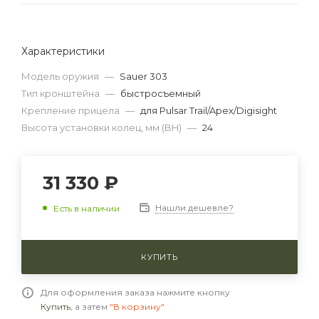
Характеристики
Модель оружия
—
Sauer 303
Тип кронштейна
—
быстросъемный
Крепление прицела
—
для Pulsar Trail/Apex/Digisight
Высота установки колец, мм (BH)
—
24
31 330 ₽
Нашли дешевле?
Есть в наличии
КУПИТЬ
Для оформления заказа нажмите кнопку
Купить
, а затем
"В корзину"