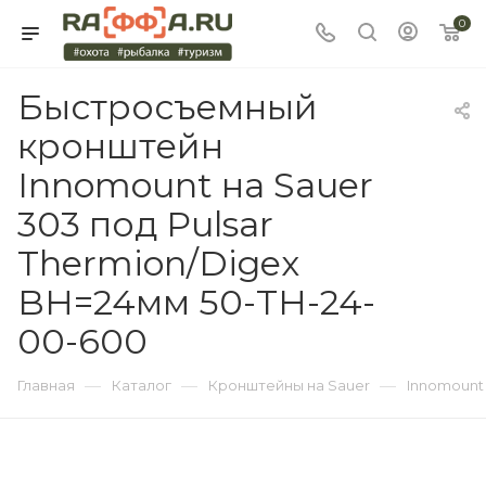
0
Быстросъемный
кронштейн
Innomount на Sauer
303 под Pulsar
Thermion/Digex
BH=24мм 50-TH-24-
00-600
—
—
—
Главная
Каталог
Кронштейны на Sauer
Innomount