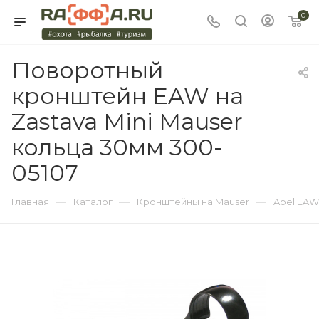
0
Поворотный
кронштейн EAW на
Zastava Mini Mauser
кольца 30мм 300-
05107
—
—
—
Главная
Каталог
Кронштейны на Mauser
Apel EAW