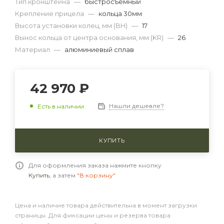
Тип кронштейна
—
быстросъемный
Крепление прицела
—
кольца 30мм
Высота установки колец, мм (BH)
—
17
Вынос кольца от центра основания, мм (KR)
—
26
Материал
—
алюминиевый сплав
42 970 ₽
Нашли дешевле?
Есть в наличии
КУПИТЬ
Для оформления заказа нажмите кнопку
Купить
, а затем
"В корзину"
Цена и наличие товара действительна в момент загрузки
страницы. Для фиксации цены и резерва товара