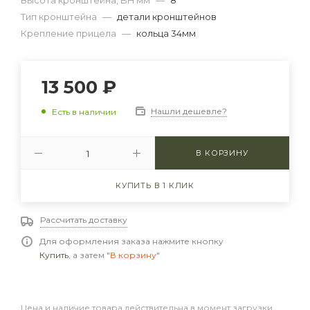
Высота кронштейна, BH мм
—
8
Тип кронштейна
—
детали кронштейнов
Крепление прицела
—
кольца 34мм
13 500
₽
Нашли дешевле?
Есть в наличии
В КОРЗИНУ
КУПИТЬ В 1 КЛИК
Рассчитать доставку
Для оформления заказа нажмите кнопку
Купить
, а затем
"В корзину"
Цена и наличие товара действительна в момент загрузки