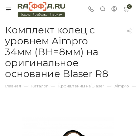
0
Комплект колец с
уровнем Aimpro
34мм (BH=8мм) на
оригинальное
основание Blaser R8
—
—
—
Главная
Каталог
Кронштейны на Blaser
Aimpro