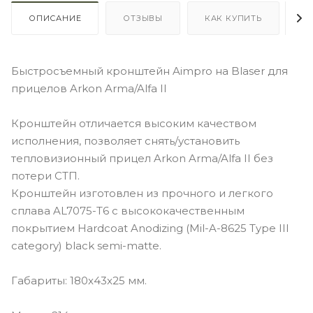
ОПИСАНИЕ
ОТЗЫВЫ
КАК КУПИТЬ
О
Быстросъемный кронштейн Aimpro на Blaser для
прицелов Arkon Arma/Alfa II
Кронштейн отличается высоким качеством
исполнения, позволяет снять/установить
тепловизионный прицел Arkon Arma/Alfa II без
потери СТП.
Кронштейн изготовлен из прочного и легкого
сплава AL7075-T6 с высококачественным
покрытием Hardcoat Anodizing (Mil-A-8625 Type III
category) black semi-matte.
Габариты: 180x43x25 мм.