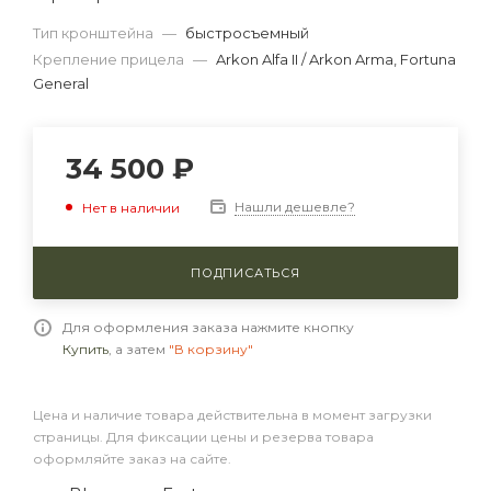
Тип кронштейна
—
быстросъемный
Крепление прицела
—
Arkon Alfa II / Arkon Arma, Fortuna
General
34 500
₽
Нашли дешевле?
Нет в наличии
ПОДПИСАТЬСЯ
Для оформления заказа нажмите кнопку
Купить
, а затем
"В корзину"
Цена и наличие товара действительна в момент загрузки
страницы. Для фиксации цены и резерва товара
оформляйте заказ на сайте.