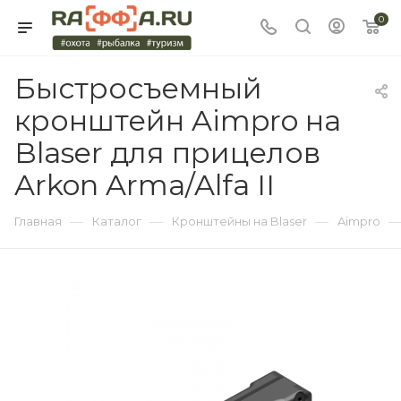
0
Быстросъемный
кронштейн Aimpro на
Blaser для прицелов
Arkon Arma/Alfa II
—
—
—
Главная
Каталог
Кронштейны на Blaser
Aimpro