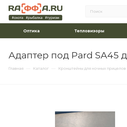
Оптика
Тепловизоры
Адаптер под Pard SA45 
—
—
Главная
Каталог
Кронштейны для ночных прицелов