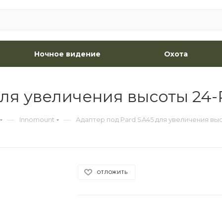
Ночное видение
Охота
для увеличения высоты 24-
—
—
Innomount
Адаптер под Pard SA45 для увеличения вы
ОТЛОЖИТЬ