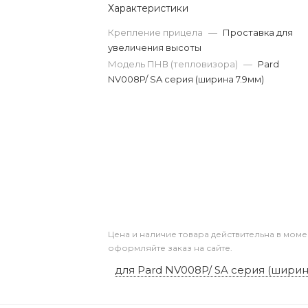
Характеристики
Крепление прицела
—
Проставка для
увеличения высоты
Модель ПНВ (тепловизора)
—
Pard
NV008P/ SA серия (ширина 7.9мм)
Цена и наличие товара действительна в моме
оформляйте заказ на сайте.
для Pard NV008P/ SA серия (ширин