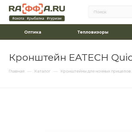
Оптика
Тепловизоры
Кронштейн EATECH Quick
—
—
Главная
Каталог
Кронштейны для ночных прицелов