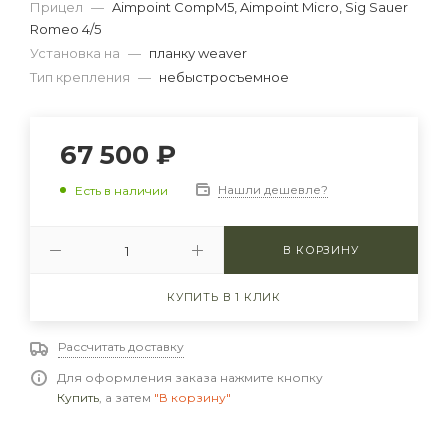
Прицел
—
Aimpoint CompM5, Aimpoint Micro, Sig Sauer
Romeo 4/5
Установка на
—
планку weaver
Тип крепления
—
небыстросъемное
67 500
₽
Нашли дешевле?
Есть в наличии
В КОРЗИНУ
КУПИТЬ В 1 КЛИК
Рассчитать доставку
Для оформления заказа нажмите кнопку
Купить
, а затем
"В корзину"