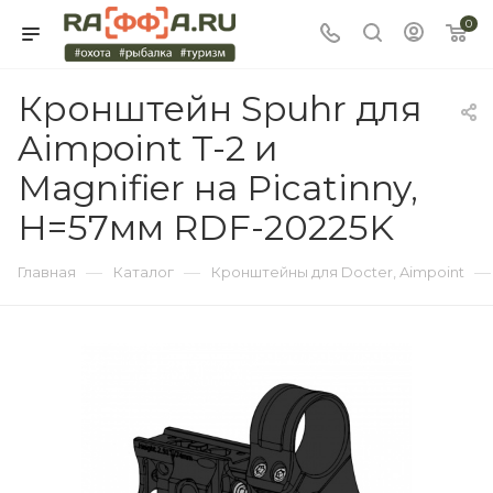
0
Кронштейн Spuhr для
Aimpoint T-2 и
Magnifier на Picatinny,
H=57мм RDF-20225K
—
—
—
Главная
Каталог
Кронштейны для Docter, Aimpoint