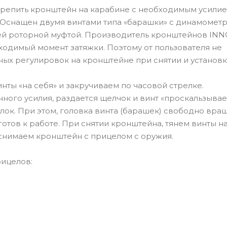
репить кронштейн на карабине с необходимым усилие
. Оснащен двумя винтами типа «барашки» с динамомет
ей роторной муфтой. Производитель кронштейнов I
ходимый момент затяжки. Поэтому от пользователя не
ных регулировок на кронштейне при снятии и установк
нты «на себя» и закручиваем по часовой стрелке.
ого усилия, раздается щелчок и винт «проскальзывае
блок. При этом, головка винта (барашек) свободно вра
готов к работе. При снятии кронштейна, тянем винты н
 снимаем кронштейн с прицелом с оружия.
ицелов: