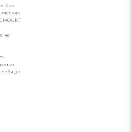
м, без
рическим
NNOMOUNT
е на
т»
щается
а себя до