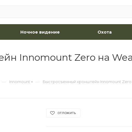
Ночное видение
Охота
н Innomount Zero на Weav
—
—
Innomount
Быстросъемный кронштейн Innomount Zero н
ОТЛОЖИТЬ