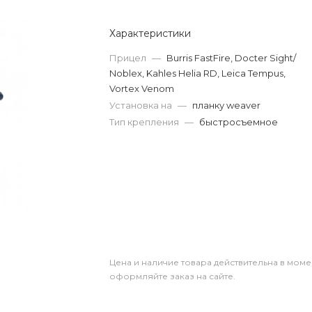
Характеристики
Прицел
—
Burris FastFire, Docter Sight/
Noblex, Kahles Helia RD, Leica Tempus,
Vortex Venom
Установка на
—
планку weaver
Тип крепления
—
быстросъемное
Цена и наличие товара действительна в моме
оформляйте заказ на сайте.