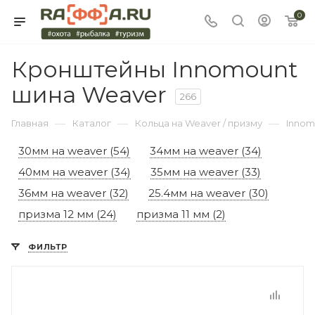
0
Кронштейны Innomount
шина Weaver
266
—
—
—
Главная
Каталог
Кольца на Weaver / призму
Innom
30мм на weaver (54)
34мм на weaver (34)
40мм на weaver (34)
35мм на weaver (33)
36мм на weaver (32)
25.4мм на weaver (30)
призма 12 мм (24)
призма 11 мм (2)
ФИЛЬТР