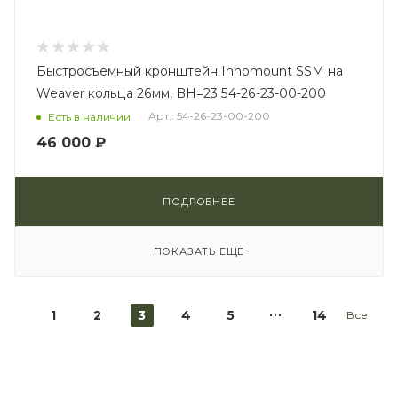
Быстросъемный кронштейн Innomount SSM на
Weaver кольца 26мм, BH=23 54-26-23-00-200
Арт.: 54-26-23-00-200
Есть в наличии
46 000 ₽
ПОДРОБНЕЕ
ПОКАЗАТЬ ЕЩЕ
1
2
3
4
5
14
Все