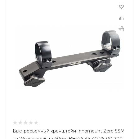
Быстросъемный кронштейн Innomount Zero SSM
на Weaver кольца 40мм, BH=26 44-40-26-00-200