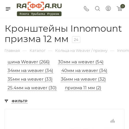
0
Кронштейны Innomount
призма 12 мм
24
—
—
—
Главная
Каталог
Кольца на Weaver / призму
Innom
шина Weaver (266)
30мм на weaver (54)
34мм на weaver (34)
40мм на weaver (34)
35мм на weaver (33)
36мм на weaver (32)
25.4мм на weaver (30)
призма 11 мм (2)
ФИЛЬТР