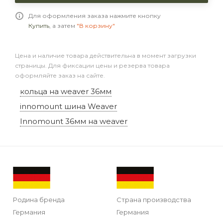
Для оформления заказа нажмите кнопку
Купить
, а затем
"В корзину"
Цена и наличие товара действительна в момент загрузки
страницы. Для фиксации цены и резерва товара
оформляйте заказ на сайте.
кольца на weaver 36мм
innomount шина Weaver
Innomount 36мм на weaver
Родина бренда
Страна производства
Германия
Германия