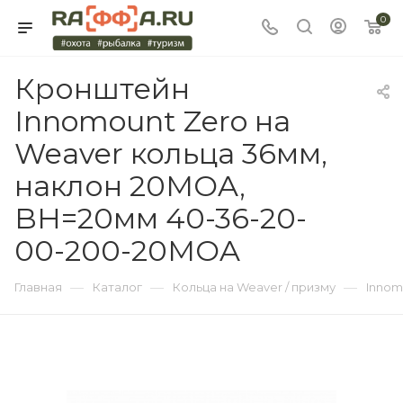
0
Кронштейн
Innomount Zero на
Weaver кольца 36мм,
наклон 20MOA,
BH=20мм 40-36-20-
00-200-20MOA
—
—
—
Главная
Каталог
Кольца на Weaver / призму
Innom