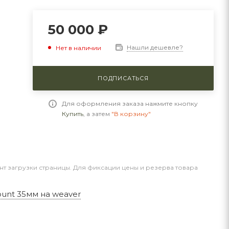
50 000
₽
Нашли дешевле?
Нет в наличии
ПОДПИСАТЬСЯ
Для оформления заказа нажмите кнопку
Купить
, а затем
"В корзину"
нт загрузки страницы. Для фиксации цены и резерва товара
unt 35мм на weaver