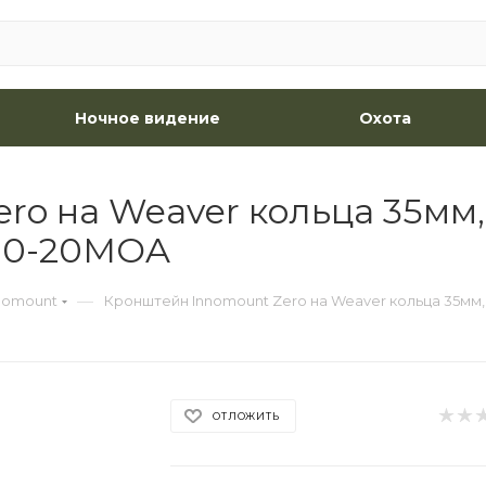
Ночное видение
Охота
ro на Weaver кольца 35мм
00-20MOA
—
nomount
Кронштейн Innomount Zero на Weaver кольца 35мм
ОТЛОЖИТЬ