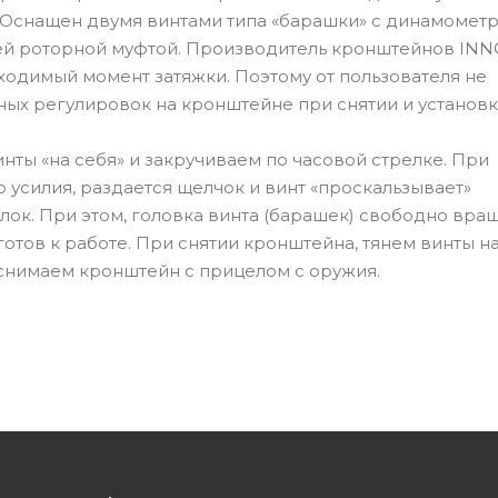
. Оснащен двумя винтами типа «барашки» с динамомет
ей роторной муфтой. Производитель кронштейнов I
ходимый момент затяжки. Поэтому от пользователя не
ных регулировок на кронштейне при снятии и установк
нты «на себя» и закручиваем по часовой стрелке. При
усилия, раздается щелчок и винт «проскальзывает»
блок. При этом, головка винта (барашек) свободно вра
готов к работе. При снятии кронштейна, тянем винты н
 снимаем кронштейн с прицелом с оружия.