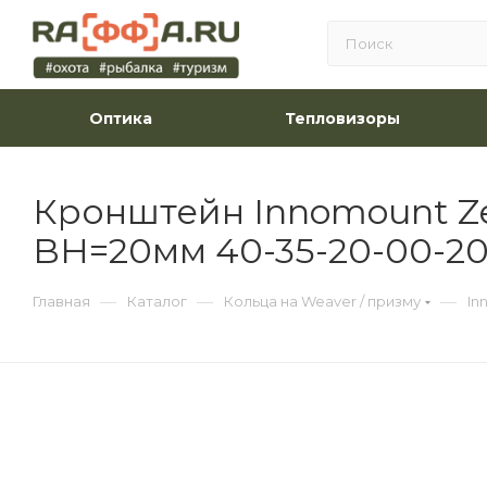
Оптика
Тепловизоры
Кронштейн Innomount Ze
BH=20мм 40-35-20-00-2
—
—
—
Главная
Каталог
Кольца на Weaver / призму
In