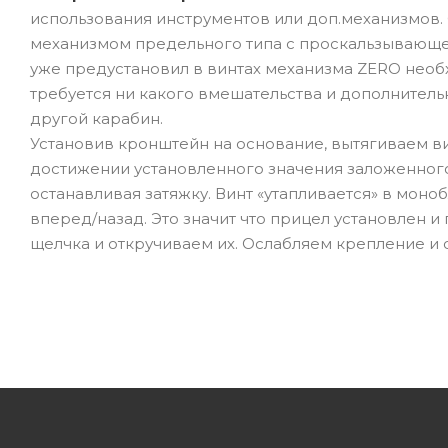
использования инструментов или доп.механизмов
механизмом предельного типа с проскальзывающ
уже предустановил в винтах механизма ZERO необ
требуется ни какого вмешательства и дополнитель
другой карабин.
Установив кронштейн на основание, вытягиваем ви
достижении установленного значения заложенного 
останавливая затяжку. Винт «утапливается» в моно
вперед/назад. Это значит что прицел установлен и 
щелчка и откручиваем их. Ослабляем крепление и