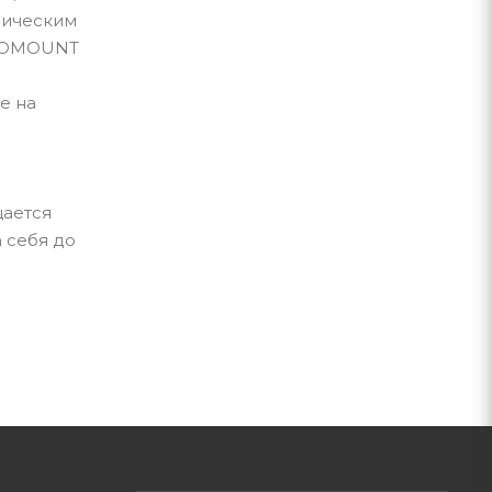
рическим
NNOMOUNT
е на
щается
а себя до