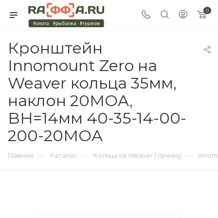
0
Кронштейн
Innomount Zero на
Weaver кольца 35мм,
наклон 20MOA,
BH=14мм 40-35-14-00-
200-20MOA
—
—
—
Главная
Каталог
Кольца на Weaver / призму
Innom