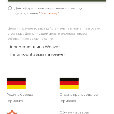
Для оформления заказа нажмите кнопку
Купить
, а затем
"В корзину"
Цена и наличие товара действительна в момент загрузки
страницы. Для фиксации цены и резерва товара
оформляйте заказ на сайте.
innomount шина Weaver
Innomount 35мм на weaver
Родина бренда
Страна производства
Германия
Германия
Обмен и возврат