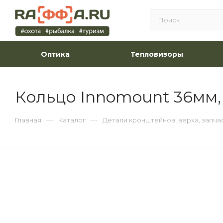
Оптика
Тепловизоры
Кольцо Innomount 36мм,
—
—
Главная
Каталог
Детали кронштейнов, верха, запча