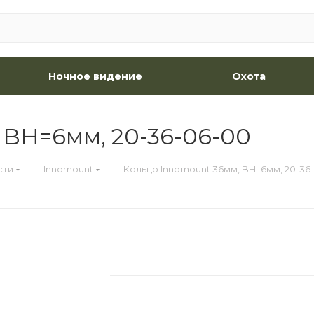
Ночное видение
Охота
 BH=6мм, 20-36-06-00
—
—
сти
Innomount
Кольцо Innomount 36мм, BH=6мм, 20-36