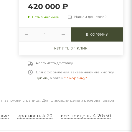
420 000
₽
Нашли дешевле?
Есть в наличии
В КОРЗИНУ
КУПИТЬ В 1 КЛИК
Рассчитать доставку
Для оформления заказа нажмите кнопку
Купить
, а затем
"В корзину"
нт загрузки страницы. Для фиксации цены и резерва товара
ские
кратность 4-20
все прицелы 4-20x50