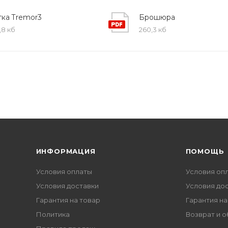
тка Tremor3
Брошюра
,8 кб
260,3 кб
ИНФОРМАЦИЯ
ПОМОЩЬ
Условия оплаты
Условия оп
Условия доставки
Условия до
Гарантия на товар
Гарантия на
Политика
Возврат и 