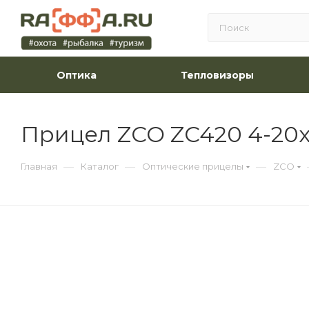
Оптика
Тепловизоры
Прицел ZCO ZC420 4-20x5
—
—
—
Главная
Каталог
Оптические прицелы
ZCO