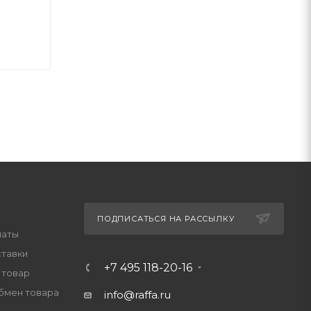
ПОДПИСАТЬСЯ НА РАССЫЛКУ
латы
ставки
+7 495 118-20-16
 товар
обмен товара
info@raffa.ru