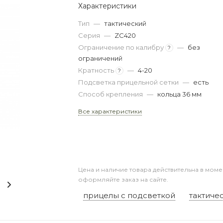
Характеристики
Тип
—
тактический
Серия
—
ZC420
Ограничение по калибру
—
без
?
ограничений
Кратность
—
4-20
?
Подсветка прицельной сетки
—
есть
Способ крепления
—
кольца 36 мм
Все характеристики
Цена и наличие товара действительна в моме
оформляйте заказ на сайте.
прицелы с подсветкой
тактиче