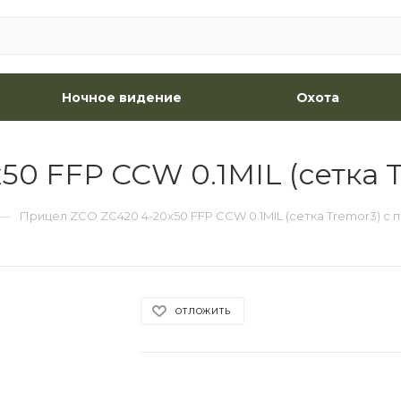
Ночное видение
Охота
0 FFP CCW 0.1MIL (сетка T
—
Прицел ZCO ZC420 4-20x50 FFP CCW 0.1MIL (сетка Tremor3) с 
ОТЛОЖИТЬ