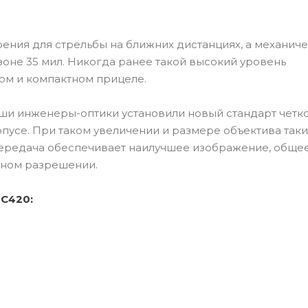
ения для стрельбы на ближних дистанциях, а механич
зоне 35 мил. Никогда ранее такой высокий уровень
ном и компактном прицеле.
и инженеры-оптики установили новый стандарт четко
пусе. При таком увеличении и размере объектива так
передача обеспечивает наилучшее изображение, обще
ном разрешении.
ZC420: