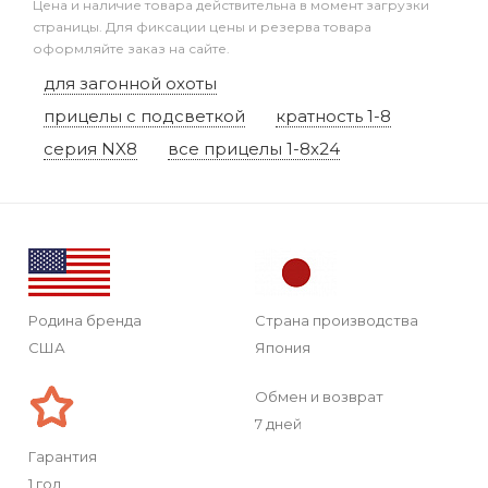
Цена и наличие товара действительна в момент загрузки
страницы. Для фиксации цены и резерва товара
оформляйте заказ на сайте.
для загонной охоты
прицелы с подсветкой
кратность 1-8
серия NX8
все прицелы 1-8x24
Родина бренда
Страна производства
США
Япония
Обмен и возврат
7 дней
Гарантия
1 год