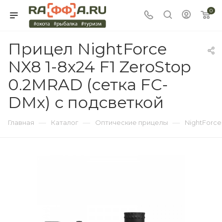
0
Прицел NightForce
NX8 1-8x24 F1 ZeroStop
0.2MRAD (сетка FC-
DMx) с подсветкой
—
—
—
Главная
Каталог
Оптические прицелы
NightForce