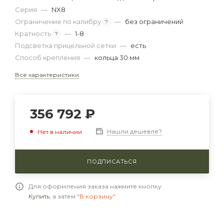
Серия
—
NX8
Ограничение по калибру
—
без ограничений
?
Кратность
—
1-8
?
Подсветка прицельной сетки
—
есть
Способ крепления
—
кольца 30 мм
Все характеристики
356 792
₽
Нашли дешевле?
Нет в наличии
ПОДПИСАТЬСЯ
Для оформления заказа нажмите кнопку
Купить
, а затем
"В корзину"