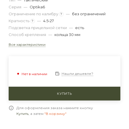
Тип
—
тактический
Серия
—
Optika6
Ограничение по калибру
—
без ограничений
?
Кратность
—
4.5-27
?
Подсветка прицельной сетки
—
есть
Способ крепления
—
кольца 30 мм
Все характеристики
Нашли дешевле?
Нет в наличии
КУПИТЬ
Для оформления заказа нажмите кнопку
Купить
, а затем
"В корзину"