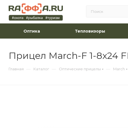
Оптика
Тепловизоры
Прицел March-F 1-8x24 FF
—
—
—
Главная
Каталог
Оптические прицелы
March