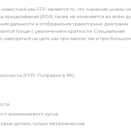
е известной как FFP, является то, что значение шкалы с
ка прицеливания (POA) также не изменяется во всём д
ения дальности и отображения траекторных диаграмм
овится толще с увеличением кратности. Специальная
 наводиться на цель как при малом, так и при большо
плоскости (FFP). Поправки в MIL
ости
ого алюминиевого куска
ковые детали, только металлические