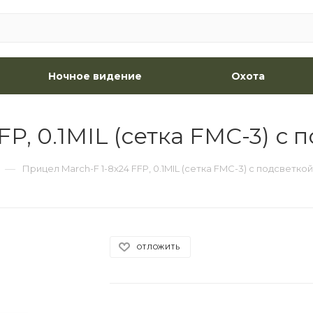
Ночное видение
Охота
P, 0.1MIL (сетка FMC-3) с 
—
Прицел March-F 1-8x24 FFP, 0.1MIL (сетка FMC-3) с подсветкой
ОТЛОЖИТЬ