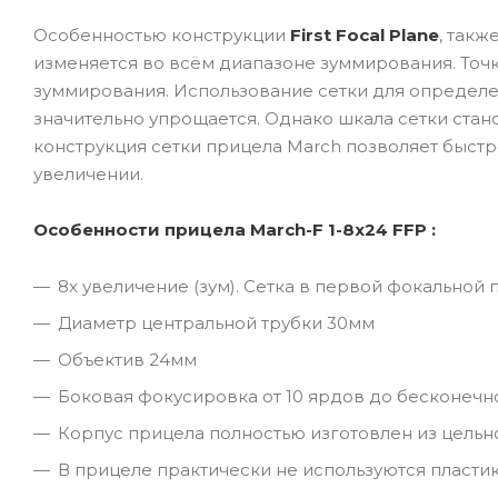
Особенностью конструкции
First Focal Plane
, такж
изменяется во всём диапазоне зуммирования. Точ
зуммирования. Использование сетки для определ
значительно упрощается. Однако шкала сетки стан
конструкция сетки прицела March позволяет быстро
увеличении.
Особенности прицела March-F 1-8x24 FFP :
8x увеличение (зум). Сетка в первой фокальной 
Диаметр центральной трубки 30мм
Объектив 24мм
Боковая фокусировка от 10 ярдов до бесконечн
Корпус прицела полностью изготовлен из цельн
В прицеле практически не используются пласти