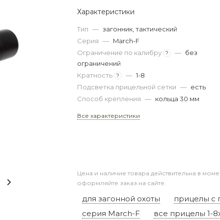
Характеристики
Тип
—
загонник, тактический
Серия
—
March-F
Ограничение по калибру
—
без
?
ограничений
Кратность
—
1-8
?
Подсветка прицельной сетки
—
есть
Способ крепления
—
кольца 30 мм
Все характеристики
Цена и наличие товара действительна в моме
оформляйте заказ на сайте.
для загонной охоты
прицелы с 
серия March-F
все прицелы 1-8