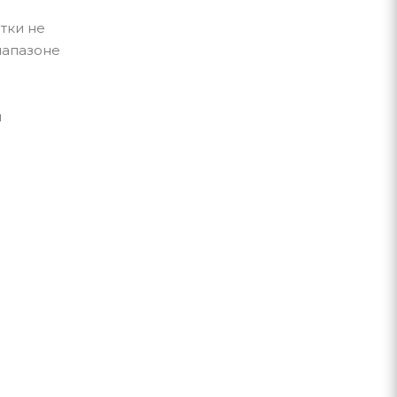
етки не
иапазоне
м