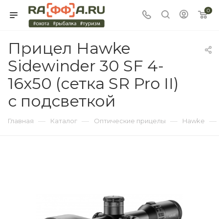
0
Прицел Hawke
Sidewinder 30 SF 4-
16x50 (сетка SR Pro II)
с подсветкой
—
—
—
—
Главная
Каталог
Оптические прицелы
Hawke