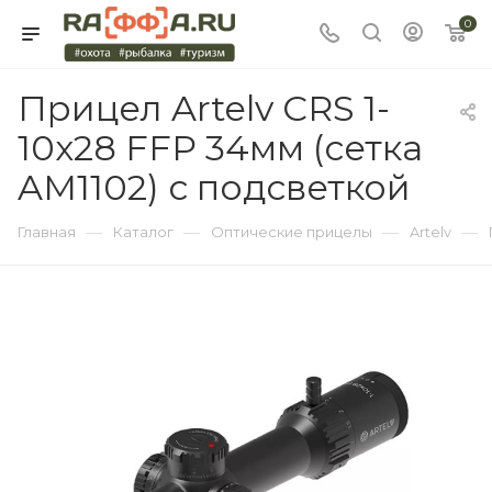
0
Прицел Artelv CRS 1-
10x28 FFP 34мм (сетка
AM1102) с подсветкой
—
—
—
—
Главная
Каталог
Оптические прицелы
Artelv