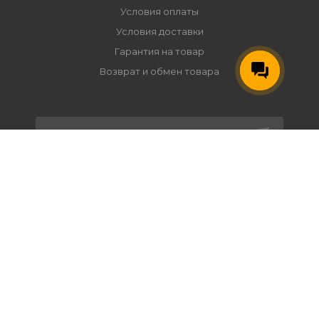
Условия оплаты
Условия доставки
Гарантия на товар
Возврат и обмен товара
ПОДПИСАТЬСЯ НА РАССЫЛКУ
+7 495 118-20-16
info@raffa.ru
г. Москва, ул. Иркутская д.17 стр.3
Пн.-Пт.: с 10-00 до 17-00