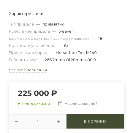
Характеристики
Тип прицела
—
призматик
Крепление прицела
—
weaver
Диаметр объектива / размер линзы, мм
—
48
Кратность увеличения
—
6x
Прицельная марка
—
Horseshoe Dot M240
Габариты, мм
—
266.7mm x 81.28mm x 88.9
Все характеристики
225 000
₽
Нашли дешевле?
Есть в наличии
В КОРЗИНУ