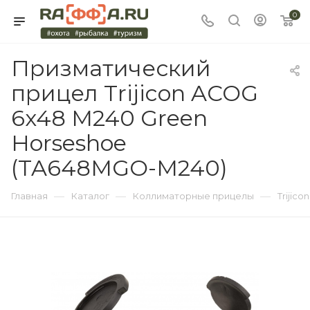
0
Призматический
прицел Trijicon ACOG
6x48 M240 Green
Horseshoe
(TA648MGO-M240)
—
—
—
Главная
Каталог
Коллиматорные прицелы
Trijicon