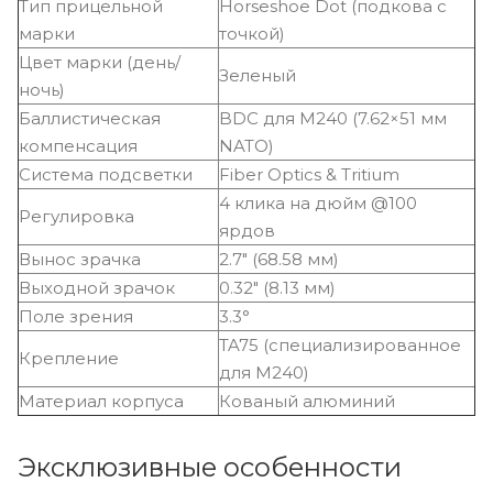
Тип прицельной
Horseshoe Dot (подкова с
марки
точкой)
Цвет марки (день/
Зеленый
ночь)
Баллистическая
BDC для M240 (7.62×51 мм
компенсация
NATO)
Система подсветки
Fiber Optics & Tritium
4 клика на дюйм @100
Регулировка
ярдов
Вынос зрачка
2.7" (68.58 мм)
Выходной зрачок
0.32" (8.13 мм)
Поле зрения
3.3°
TA75 (специализированное
Крепление
для M240)
Материал корпуса
Кованый алюминий
Эксклюзивные особенности