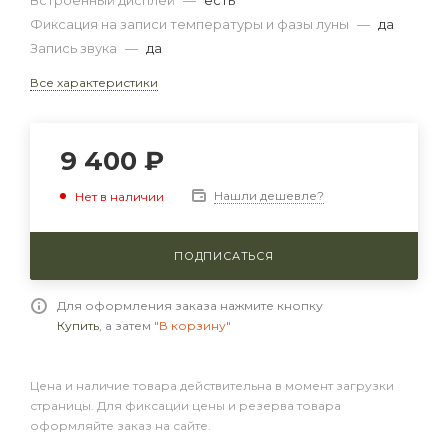
Встроенный дисплей
—
есть
Фиксация на записи температуры и фазы луны
—
да
Запись звука
—
да
Все характеристики
9 400
₽
Нашли дешевле?
Нет в наличии
ПОДПИСАТЬСЯ
Для оформления заказа нажмите кнопку
Купить
, а затем
"В корзину"
Цена и наличие товара действительна в момент загрузки
страницы. Для фиксации цены и резерва товара
оформляйте заказ на сайте.