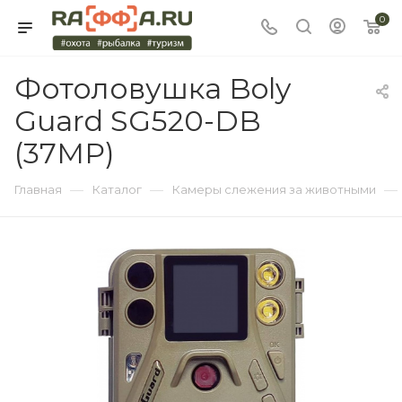
0
Фотоловушка Boly
Guard SG520-DB
(37MP)
—
—
—
Главная
Каталог
Камеры слежения за животными