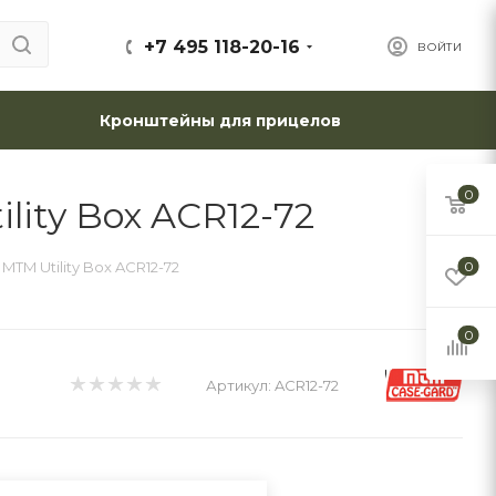
+7 495 118-20-16
ВОЙТИ
Кронштейны для прицелов
0
ity Box ACR12-72
TM Utility Box ACR12-72
0
0
Артикул:
ACR12-72