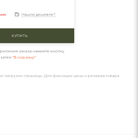
Нашли дешевле?
чии
КУПИТЬ
рмления заказа нажмите кнопку
а затем
"В корзину"
нт загрузки страницы. Для фиксации цены и резерва товара