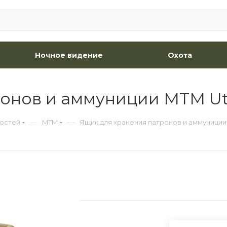
Ночное видение
Охота
онов и аммуниции MTM Util
—
—
ностей
MTM
Ящик для хранения патронов и аммуниции M