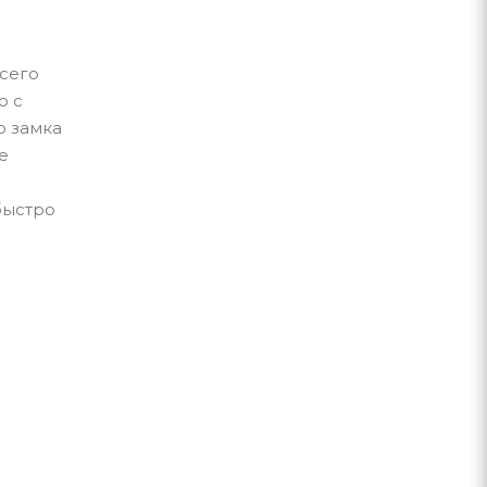
сего
ю с
о замка
е
быстро