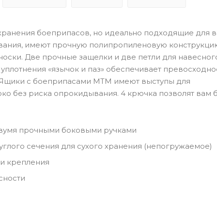
хранения боеприпасов, но идеально подходящие для в
ивания, имеют прочную полипропиленовую конструкци
оски. Две прочные защелки и две петли для навесног
 уплотнения «язычок и паз» обеспечивает превосходно
 Ящики с боеприпасами MTM имеют выступы для
око без риска опрокидывания. 4 крючка позволят вам 
двумя прочными боковыми ручками
глого сечения для сухого хранения (непогружаемое)
ми крепления
сности